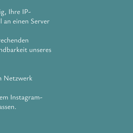
, Ihre IP-
l an einen Server
prechenden
ndbarkeit unseres
en Netzwerk
rem Instagram-
assen.