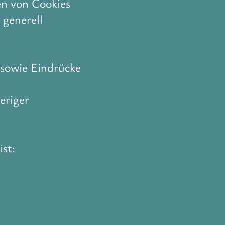
en von Cookies
 generell
 sowie Eindrücke
eriger
st: